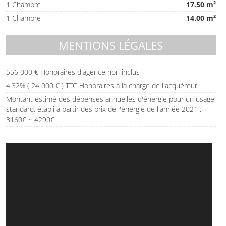
1 Chambre
17.50 m²
1 Chambre
14.00 m²
MENTIONS LÉGALES
556 000 € Honoraires d'agence non inclus
4.32% ( 24 000 € ) TTC Honoraires à la charge de l'acquéreur
Montant estimé des dépenses annuelles d'énergie pour un usage
standard, établi à partir des prix de l'énergie de l'année 2021 :
3160€ ~ 4290€