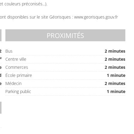
t couleurs préconisés...).
ont disponibles sur le site Géorisques : www.georisques.gouv.fr
PROXIMITÉS
2
Bus
2 minutes
²
Centre ville
2 minutes
e
Commerces
2 minutes
d
École primaire
1 minute
e
Médecin
2 minutes
Parking public
1 minute