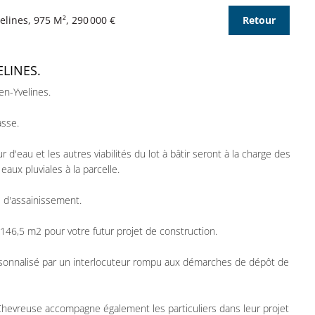
lines, 975 M², 290 000 €
Retour
LINES.
en-Yvelines.
asse.
'eau et les autres viabilités du lot à bâtir seront à la charge des
eaux pluviales à la parcelle.
e d'assainissement.
 146,5 m2 pour votre futur projet de construction.
sonnalisé par un interlocuteur rompu aux démarches de dépôt de
 Chevreuse accompagne également les particuliers dans leur projet